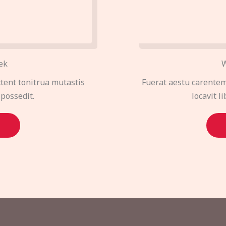
ek
W
tent tonitrua mutastis
Fuerat aestu carentem
 possedit.
locavit l