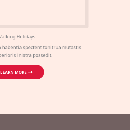
alking Holidays
 habentia spectent tonitrua mutastis
iberioris inistra possedit.
LEARN MORE