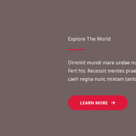
Explore The World
Diremit mundi mare undae nun
Fert his. Recessit mentes prae
caeli regna nunc mixtam tanto
LEARN MORE