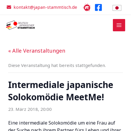
Zum
kontakt@japan-stammtisch.de
Inhalt
springen
« Alle Veranstaltungen
Diese Veranstaltung hat bereits stattgefunden.
Intermediale japanische
Solokomödie MeetMe!
23. März 2018, 20:00
Eine intermediale Solokomödie um eine Frau auf
der Suche nach ihrem Partner fürs Leben und ihrer