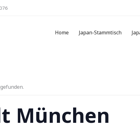
076
Home
Japan-Stammtisch
Jap
tgefunden.
lt München