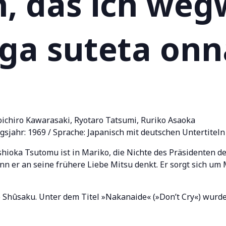
 das ich wegw
ga suteta onn
hoichiro Kawarasaki, Ryotaro Tatsumi, Ruriko Asaoka
gsjahr: 1969 / Sprache: Japanisch mit deutschen Untertiteln
shioka Tsutomu ist in Mariko, die Nichte des Präsidenten d
 er an seine frühere Liebe Mitsu denkt. Er sorgt sich um M
hûsaku. Unter dem Titel »Nakanaide« (»Don’t Cry«) wurde