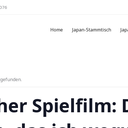
076
Home
Japan-Stammtisch
Jap
tgefunden.
her Spielfilm: 