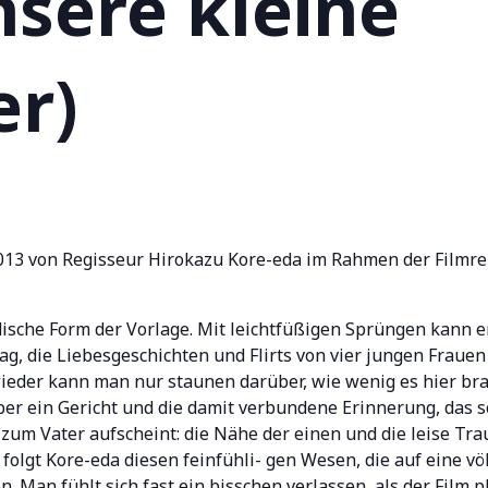
nsere kleine
er)
2013 von Regisseur Hirokazu Kore-eda im Rahmen der Filmre
ische Form der Vorlage. Mit leichtfüßigen Sprüngen kann e
ag, die Liebesgeschichten und Flirts von vier jungen Fraue
ieder kann man nur staunen darüber, wie wenig es hier bra
er ein Gericht und die damit verbundene Erinnerung, das so
 zum Vater aufscheint: die Nähe der einen und die leise Tr
folgt Kore-eda diesen feinfühli- gen Wesen, die auf eine vö
Man fühlt sich fast ein bisschen verlassen, als der Film plö