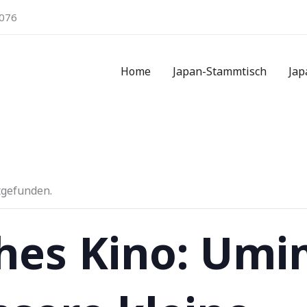
076
Home
Japan-Stammtisch
Jap
tgefunden.
hes Kino: Umi