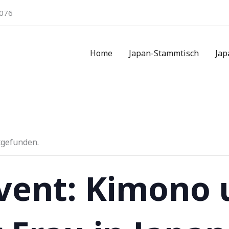
076
Home
Japan-Stammtisch
Jap
tgefunden.
vent: Kimono 