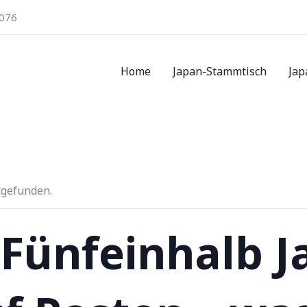
076
Home
Japan-Stammtisch
Jap
tgefunden.
 Fünfeinhalb J